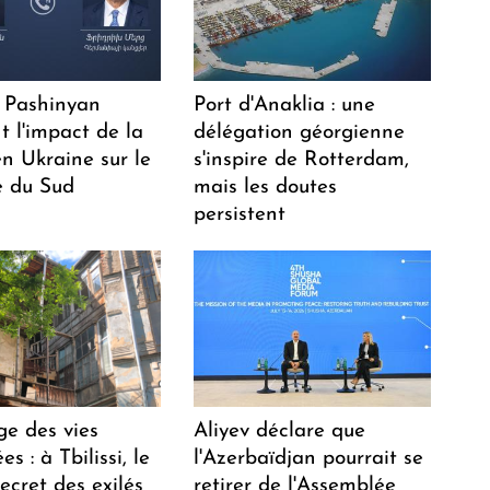
 Pashinyan
Port d'Anaklia : une
t l'impact de la
délégation géorgienne
n Ukraine sur le
s'inspire de Rotterdam,
 du Sud
mais les doutes
persistent
ge des vies
Aliyev déclare que
s : à Tbilissi, le
l'Azerbaïdjan pourrait se
ecret des exilés
retirer de l'Assemblée