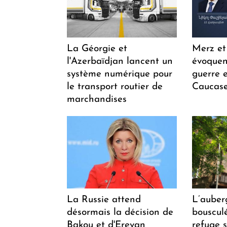
La Géorgie et
Merz et
l'Azerbaïdjan lancent un
évoquen
système numérique pour
guerre e
le transport routier de
Caucase
marchandises
La Russie attend
L’auber
désormais la décision de
bousculée
Bakou et d'Erevan
refuge s