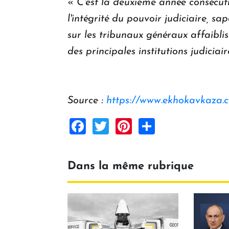
«
C'est la deuxième année consécuti
l'intégrité du pouvoir judiciaire, s
sur les tribunaux généraux affaiblis
des principales institutions judiciai
Source :
https://www.ekhokavkaza.
Facebook
Twitter
Pinterest
Share
Dans la même rubrique