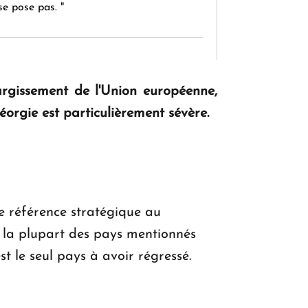
se pose pas. "
KASA : 30 ans d'audace, de résilience et
d'avenir en Arménie
rgissement de l'Union européenne,
éorgie est particulièrement sévère.
Le premier hôtel Hyatt Regency
d'Arménie ouvrira ses portes à Dilijan
de référence stratégique au
e la plupart des pays mentionnés
st le seul pays à avoir régressé.