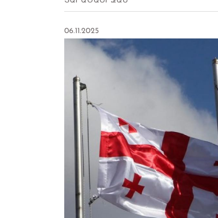
ՏԱՐԱԾԱՇՐՋԱՆ
06.11.2025