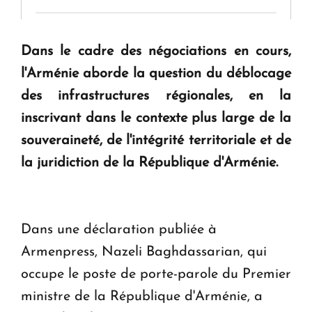
Tamara Stepanyan : « Dès qu’on parle de
Dans le cadre des négociations en cours,
guerre, on est tous des perdants »
l'Arménie aborde la question du déblocage
des infrastructures régionales, en la
" Tant qu'il n'existe pas d'alternative concrète, la
question d'un référendum ne se pose pas. "
inscrivant dans le contexte plus large de la
souveraineté, de l'intégrité territoriale et de
la juridiction de la République d'Arménie.
KASA : 30 ans d'audace, de résilience et d'avenir
en Arménie
Dans une déclaration publiée à
Armenpress, Nazeli Baghdassarian, qui
occupe le poste de porte-parole du Premier
ministre de la République d'Arménie, a