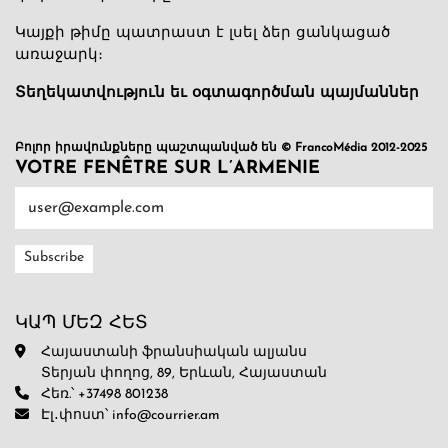
Կայքի թիմը պատրաստ է լսել ձեր ցանկացած
առաջարկ։
Տեղեկատվություն եւ օգտագործման պայմաններ
Բոլոր իրավունքները պաշտպանված են © FrancoMédia 2012-2025
VOTRE FENÊTRE SUR L’ARMENIE
ԿԱՊ ՄԵԶ ՀԵՏ
Հայաստանի ֆրանսիական ալյանս
Տերյան փողոց, 89, Երևան, Հայաստան
Հեռ.՝ +37498 801238
Էլ․փոստ՝ info@courrier.am