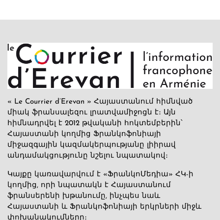
« Le Courrier d’Erevan » Հայաստանում հիմնված
միակ ֆրանսալեզու լրատվամիջոցն է։ Այն
հիմնադրվել է 2012 թվականի հոկտեմբերին՝
Հայաստանի կողմից Ֆրանկոֆոնիայի
միջազգային կազմակերպությանը լիիրավ
անդամակցությունը նշելու նպատակով։
Կայքը կառավարվում է «ՖրանկոՄեդիա» ՀԿ-ի
կողմից, որի նպատակն է Հայաստանում
ֆրանսերենի խթանումը, ինչպես նաև
Հայաստանի և Ֆրանկոֆոնիայի երկրների միջև
փոխանակումները։