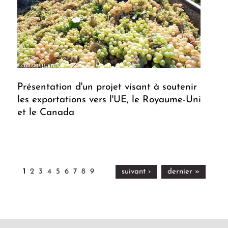
Présentation d'un projet visant à soutenir
les exportations vers l'UE, le Royaume-Uni
et le Canada
1
2
3
4
5
6
7
8
9
suivant ›
dernier »