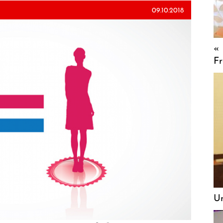
09.10.2018
« 
Fr
Un