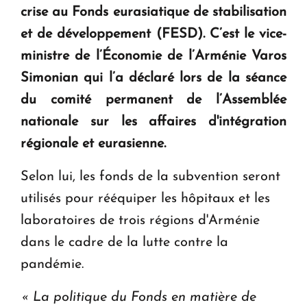
crise au Fonds eurasiatique de stabilisation
et de développement (FESD). C’est le vice-
KASA : 30 ans d'audace, de résilience et d'avenir
en Arménie
ministre de l’Économie de l’Arménie Varos
Simonian qui l’a déclaré lors de la séance
Le premier hôtel Hyatt Regency d'Arménie
du comité permanent de l’Assemblée
ouvrira ses portes à Dilijan
nationale sur les affaires d'intégration
régionale et eurasienne.
Selon lui, les fonds de la subvention seront
utilisés pour rééquiper les hôpitaux et les
laboratoires de trois régions d'Arménie
dans le cadre de la lutte contre la
pandémie.
« La politique du Fonds en matière de