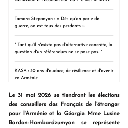
Démission et reconduction du Premier ministre
Tamara Stepanyan : « Dès qu’on parle de
guerre, on est tous des perdants »
" Tant qu'il n'existe pas d'alternative concrète, la
question d'un référendum ne se pose pas. "
KASA : 30 ans d'audace, de résilience et d'avenir
en Arménie
Le 31 mai 2026 se tiendront les élections
Le premier hôtel Hyatt Regency d'Arménie
des conseillers des Français de l'étranger
ouvrira ses portes à Dilijan
pour l'Arménie et la Géorgie. Mme Lusine
Bardon-Hambardzumyan se représente