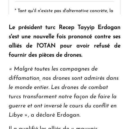
" Tant qu'il n'existe pas d'alternative concrète, la
question d'un référendum ne se pose pas. "
Le président turc Recep Tayyip Erdogan
s'est une nouvelle fois prononcé contre ses
KASA : 30 ans d'audace, de résilience et d'avenir
en Arménie
alliés de l'OTAN pour avoir refusé de
fournir des pièces de drones.
Le premier hôtel Hyatt Regency d'Arménie
« Malgré toutes les campagnes de
ouvrira ses portes à Dilijan
diffamation, nos drones sont admirés dans
le monde entier.
Les drones de combat
turcs transforment notre façon de faire la
guerre et ont inversé le cours du conflit en
Libye »
, a déclaré Erdogan.