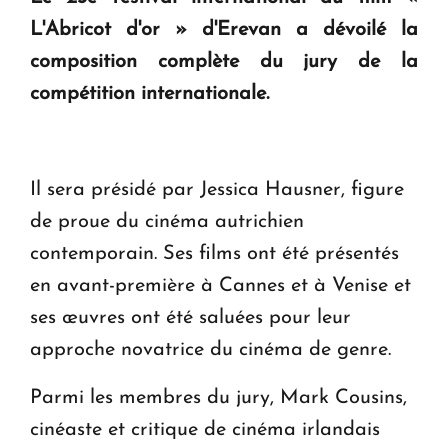
L'Abricot d'or » d'Erevan a dévoilé la
KASA : 30 ans d'audace, de résilience et d'avenir
en Arménie
composition complète du jury de la
compétition internationale.
Le premier hôtel Hyatt Regency d'Arménie
ouvrira ses portes à Dilijan
Il sera présidé par Jessica Hausner, figure
de proue du cinéma autrichien
contemporain. Ses films ont été présentés
en avant-première à Cannes et à Venise et
ses œuvres ont été saluées pour leur
approche novatrice du cinéma de genre.
Parmi les membres du jury, Mark Cousins,
cinéaste et critique de cinéma irlandais