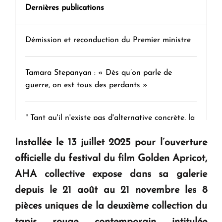
Dernières publications
Démission et reconduction du Premier ministre
Tamara Stepanyan : « Dès qu’on parle de
guerre, on est tous des perdants »
" Tant qu'il n'existe pas d'alternative concrète, la
question d'un référendum ne se pose pas. "
Installée le 13 juillet 2025 pour l’ouverture
officielle du festival du film Golden Apricot,
KASA : 30 ans d'audace, de résilience et d'avenir
AHA collective expose dans sa galerie
en Arménie
depuis le 21 août au 21 novembre les 8
pièces uniques de la deuxième collection du
Le premier hôtel Hyatt Regency d'Arménie
ouvrira ses portes à Dilijan
tapis rouge contemporain intitulée