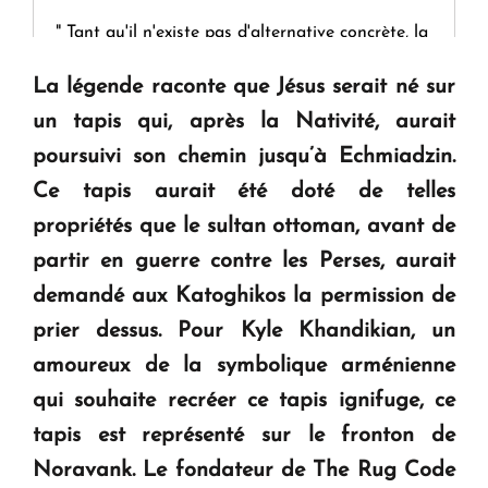
" Tant qu'il n'existe pas d'alternative concrète, la
question d'un référendum ne se pose pas. "
La légende raconte que Jésus serait né sur
un tapis qui, après la Nativité, aurait
KASA : 30 ans d'audace, de résilience et d'avenir
poursuivi son chemin jusqu’à Echmiadzin.
en Arménie
Ce tapis aurait été doté de telles
propriétés que le sultan ottoman, avant de
Le premier hôtel Hyatt Regency d'Arménie
ouvrira ses portes à Dilijan
partir en guerre contre les Perses, aurait
demandé aux Katoghikos la permission de
prier dessus. Pour Kyle Khandikian, un
amoureux de la symbolique arménienne
qui souhaite recréer ce tapis ignifuge, ce
tapis est représenté sur le fronton de
Noravank. Le fondateur de The Rug Code