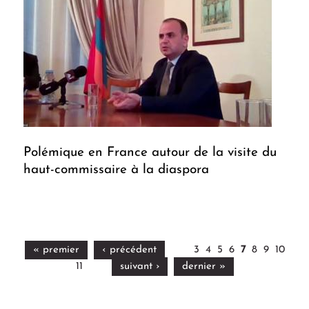
Polémique en France autour de la visite du
haut-commissaire à la diaspora
« premier
‹ précédent
3
4
5
6
7
8
9
10
11
suivant ›
dernier »