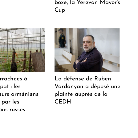
boxe, la Yerevan Mayor's
Cup
arrachées à
La défense de Ruben
at : les
Vardanyan a déposé une
teurs arméniens
plainte auprès de la
 par les
CEDH
ions russes