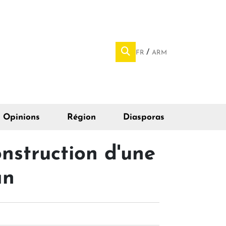
FR
ARM
Opinions
Région
Diasporas
nstruction d'une
an