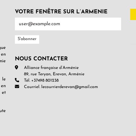
VOTRE FENÊTRE SUR L’ARMENIE
gue
 en
NOUS CONTACTER
nie
Alliance française d’Arménie
89, rue Teryan, Erevan, Arménie
 le
Tél. +37498 801238
 en
Courriel. lecourrierderevan@gmail.com
 et
ute