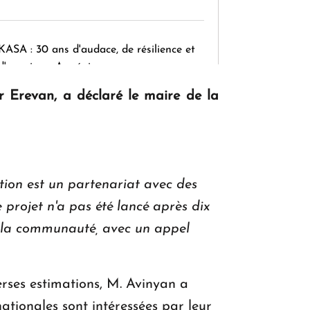
KASA : 30 ans d'audace, de résilience et
d'avenir en Arménie
r Erevan, a déclaré le maire de la
Le premier hôtel Hyatt Regency
d'Arménie ouvrira ses portes à Dilijan
tion est un partenariat avec des
 projet n'a pas été lancé après dix
et la communauté, avec un appel
verses estimations, M. Avinyan a
ationales sont intéressées par leur