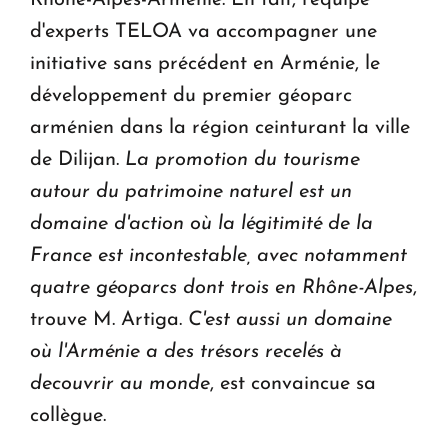
Rhône-Alpes-Arménie. En fait, l'équipe
d'experts TELOA va accompagner une
initiative sans précédent en Arménie, le
développement du premier géoparc
arménien dans la région ceinturant la ville
de Dilijan.
La promotion du tourisme
autour du patrimoine naturel est un
domaine d'action o
ù
la l
é
gitimit
é
de la
France est incontestable, avec notamment
quatre g
é
oparcs dont trois en Rh
ô
ne-Alpes
,
trouve M. Artiga.
C'est aussi un domaine
o
ù
l'Arm
é
nie a des tr
é
sors recel
é
s
à
decouvrir au monde
, est convaincue sa
collègue.