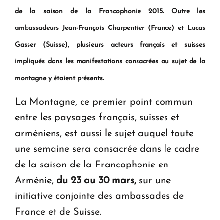
de la saison de la Francophonie 2015. Outre les
Le premier hôtel Hyatt Regency d'Arménie
ouvrira ses portes à Dilijan
ambassadeurs Jean-Fran
ç
ois Charpentier (France) et Lucas
Gasser (Suisse), plusieurs acteurs fran
ç
ais et suisses
impliqu
é
s dans les manifestations consacr
é
es au sujet de la
montagne y
é
taient pr
é
sents.
La Montagne, ce premier point commun
entre les paysages français, suisses et
arméniens, est aussi le sujet auquel toute
une semaine sera consacrée dans le cadre
de la saison de la Francophonie en
Arménie,
du 23 au 30 mars,
sur une
initiative conjointe des ambassades de
France et de Suisse.