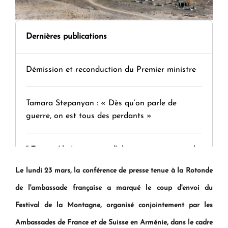
Dernières publications
Démission et reconduction du Premier ministre
Tamara Stepanyan : « Dès qu’on parle de
guerre, on est tous des perdants »
" Tant qu'il n'existe pas d'alternative concrète, la
question d'un référendum ne se pose pas. "
Le lundi 23 mars, la
conf
é
rence de presse tenue
à
la Rotonde
de l'ambassade fran
ç
aise a marqu
é
le coup d'envoi du
KASA : 30 ans d'audace, de résilience et d'avenir
Festival de la Montagne, organis
é
conjointement par les
en Arménie
Ambassades de France et de Suisse en Arm
é
nie, dans le cadre