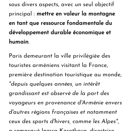
sous divers aspects, avec un seul objectif
principal :
mettre en valeur la montagne
en tant que ressource fondamentale du
d
é
veloppement durable
é
conomique et
humain
.
Paris demeurant la ville privilégiée des
touristes arméniens visitant la France,
première destination touristique au monde,
"
depuis quelques ann
é
es, un int
é
r
ê
t
grandissant est observ
é
de la part des
voyageurs en provenance d'Arm
é
nie envers
d'autres r
é
gions fran
ç
aises et notamment
ceux des sports d'hivers, comme les Alpes"
,