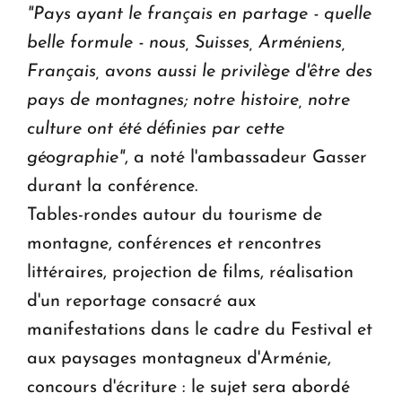
"Pays ayant le fran
ç
ais en partage - quelle
belle formule - nous, Suisses, Arm
é
niens,
Fran
ç
ais, avons aussi le privil
è
ge d'
ê
tre des
pays de montagnes; notre histoire, notre
culture ont
é
t
é
d
é
finies par cette
g
é
ographie"
, a noté l'ambassadeur Gasser
durant la conférence.
Tables-rondes autour du tourisme de
montagne, conférences et rencontres
littéraires, projection de films, réalisation
d'un reportage consacré aux
manifestations dans le cadre du Festival et
aux paysages montagneux d'Arménie,
concours d'écriture : le sujet sera abordé