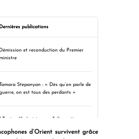
Dernières publications
Démission et reconduction du Premier
ministre
Tamara Stepanyan : « Dès qu’on parle de
guerre, on est tous des perdants »
" Tant qu'il n'existe pas d'alternative
concrète, la question d'un référendum ne
ncophones d’Orient survivent grâce
se pose pas. "