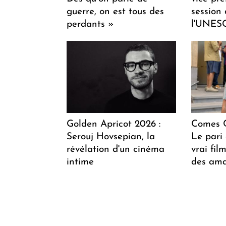
guerre, on est tous des
session
perdants »
l'UNES
Golden Apricot 2026 :
Comes C
Serouj Hovsepian, la
Le pari 
révélation d'un cinéma
vrai fi
intime
des ama