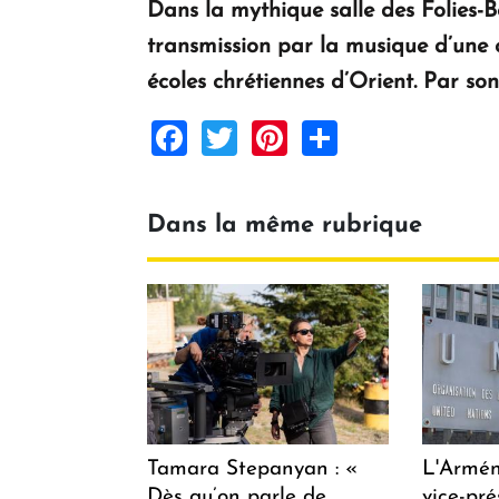
Dans la mythique salle des Folies-B
transmission par la musique d’une cu
écoles chrétiennes d’Orient. Par son
Facebook
Twitter
Pinterest
Share
Dans la même rubrique
Tamara Stepanyan : «
L'Armén
Dès qu’on parle de
vice-pré