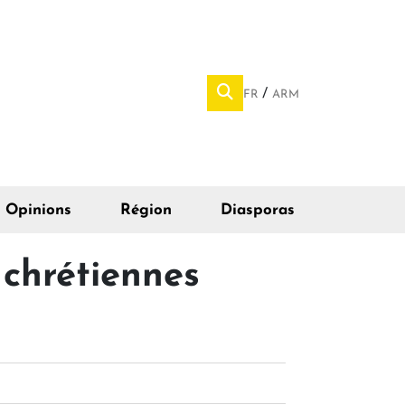
FR
ARM
Opinions
Région
Diasporas
 chrétiennes