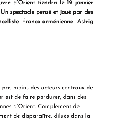
uvre d’Orient tiendra le 19 janvier
. Un spectacle pensé et joué par des
elliste franco-arménienne Astrig
KASA : 30 ans d'audace, de résilience et
d'avenir en Arménie
Le premier hôtel Hyatt Regency
d'Arménie ouvrira ses portes à Dilijan
nt pas moins des acteurs centraux de
ier est de faire perdurer, dans des
tiennes d’Orient. Complément de
ement de disparaître, dilués dans la