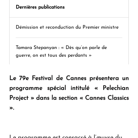
Dernières publications
Démission et reconduction du Premier ministre
Tamara Stepanyan : « Dès qu’on parle de
guerre, on est tous des perdants »
" Tant qu'il n'existe pas d'alternative concrète, la
Le 79e Festival de Cannes présentera un
question d'un référendum ne se pose pas. "
programme spécial intitulé « Pelechian
Project » dans la section « Cannes Classics
KASA : 30 ans d'audace, de résilience et d'avenir
».
en Arménie
Le premier hôtel Hyatt Regency d'Arménie
Le programme est consacré à l’œuvre du