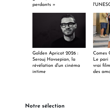
perdants »
l'UNES
Golden Apricot 2026 :
Comes C
Serouj Hovsepian, la
Le pari 
révélation d'un cinéma
vrai fi
intime
des ama
Notre sélection