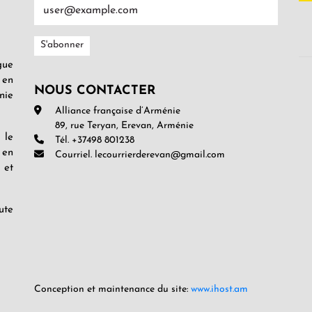
gue
 en
NOUS CONTACTER
nie
Alliance française d’Arménie
89, rue Teryan, Erevan, Arménie
 le
Tél. +37498 801238
 en
Courriel. lecourrierderevan@gmail.com
 et
ute
Conception et maintenance du site:
www.ihost.am