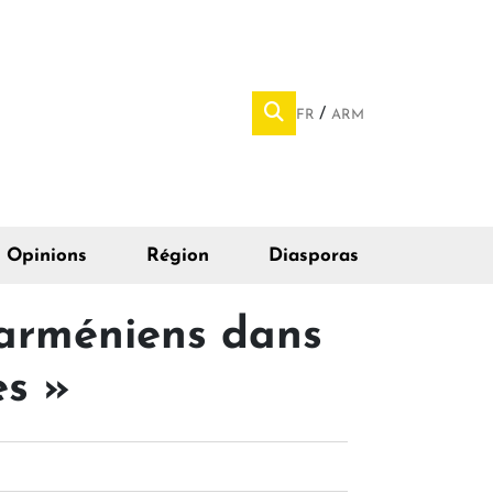
FR
ARM
Opinions
Région
Diasporas
 arméniens dans
es »