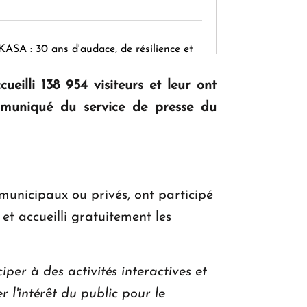
KASA : 30 ans d'audace, de résilience et
d'avenir en Arménie
illi 138 954 visiteurs et leur ont
mmuniqué du service de presse du
Le premier hôtel Hyatt Regency
d'Arménie ouvrira ses portes à Dilijan
 municipaux ou privés, ont participé
et accueilli gratuitement les
per à des activités interactives et
r l'intérêt du public pour le