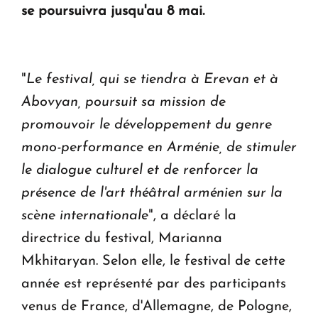
se poursuivra jusqu'au 8 mai.
KASA : 30 ans d'audace, de résilience et d'avenir
en Arménie
"
Le festival, qui se tiendra à Erevan et à
Le premier hôtel Hyatt Regency d'Arménie
Abovyan, poursuit sa mission de
ouvrira ses portes à Dilijan
promouvoir le développement du genre
mono-performance en Arménie, de stimuler
le dialogue culturel et de renforcer la
présence de l'art théâtral arménien sur la
scène internationale
", a déclaré la
directrice du festival, Marianna
Mkhitaryan. Selon elle, le festival de cette
année est représenté par des participants
venus de France, d'Allemagne, de Pologne,