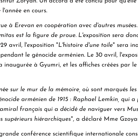
nstitut Zoryan. Un accord a été conclu pour qu'elle
 l'année en cours.
vue à Erevan en coopération avec d'autres musées.
omitas est la figure de proue. L'exposition sera d
9 avril, l'exposition "
L'histoire d'une toile
" sera i
 pendant le génocide arménien. Le 30 avril, l'exp
a inaugurée à Gyumri, et les affiches créées par le
née sur le mur de la mémoire, où sont marqués les
énocide arménien de 1915 : Raphael Lemkin, qui a 
-amiral français qui a décidé de naviguer vers M
s supérieurs hiérarchiques
", a déclaré Mme Gzoya
 grande conférence scientifique internationale con