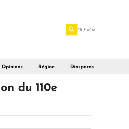
FR
ARM
Opinions
Région
Diasporas
ion du 110e