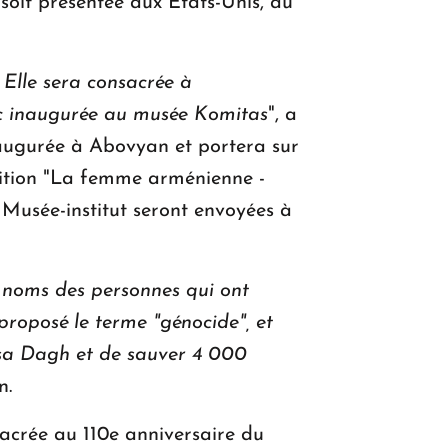
 soit présentée aux États-Unis, au
 Elle sera consacrée à
onc inaugurée au musée Komitas
", a
naugurée à Abovyan et portera sur
osition "La femme arménienne -
 Musée-institut seront envoyées à
 noms des personnes qui ont
proposé le terme "génocide", et
usa Dagh et de sauver 4 000
n.
sacrée au 110e anniversaire du