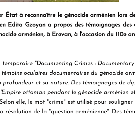
r État à reconnaître le génocide arménien lors d
en Edita Gzoyan a propos des témoignages des do
nocide arménien, à Erevan, à l'occasion du 110e a
ition temporaire "Documenting Crimes : Documentar
 témoins oculaires documentaires du génocide armé
sa profondeur et sa nature. Des témoignages de dip
s l'Empire ottoman pendant le génocide arménien e
lon elle, le mot "crime" est utilisé pour souligner
 la résolution de la "question arménienne". Des t