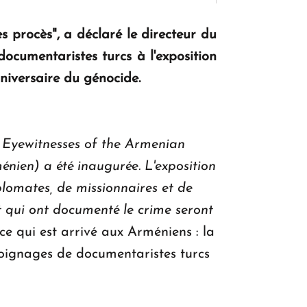
es procès
", a déclaré le directeur du
KASA : 30 ans d'audace, de résilience et
cumentaristes turcs à l'exposition
d'avenir en Arménie
nniversaire du génocide.
Le premier hôtel Hyatt Regency
d'Arménie ouvrira ses portes à Dilijan
y Eyewitnesses of the Armenian
nien) a été inaugurée. L'exposition
lomates, de missionnaires et de
t qui ont documenté le crime seront
 ce qui est arrivé aux Arméniens : la
émoignages de documentaristes turcs