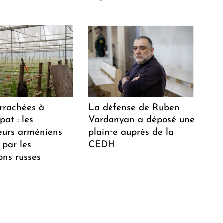
arrachées à
La défense de Ruben
at : les
Vardanyan a déposé une
teurs arméniens
plainte auprès de la
 par les
CEDH
ions russes