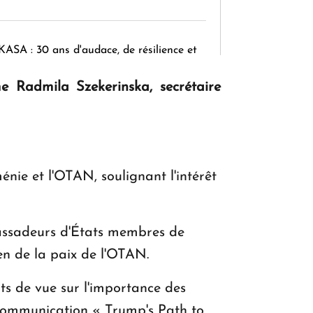
KASA : 30 ans d'audace, de résilience et
d'avenir en Arménie
e Radmila Szekerinska, secrétaire
Le premier hôtel Hyatt Regency
d'Arménie ouvrira ses portes à Dilijan
ménie et l'OTAN, soulignant l'intérêt
mbassadeurs d'États membres de
en de la paix de l'OTAN.
ts de vue sur l'importance des
communication « Trump's Path to