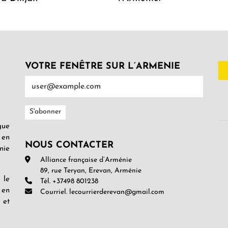
VOTRE FENÊTRE SUR L’ARMENIE
gue
 en
NOUS CONTACTER
nie
Alliance française d’Arménie
89, rue Teryan, Erevan, Arménie
 le
Tél. +37498 801238
 en
Courriel. lecourrierderevan@gmail.com
 et