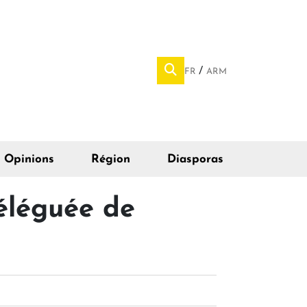
FR
ARM
Opinions
Région
Diasporas
déléguée de