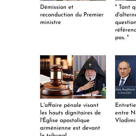
Démission et
" Tant q
reconduction du Premier
d'altern
ministre
questio
référen
pas. "
L'affaire pénale visant
Entreti
les hauts dignitaires de
entre N
l'Église apostolique
Vladimi
arménienne est devant
le tribunal