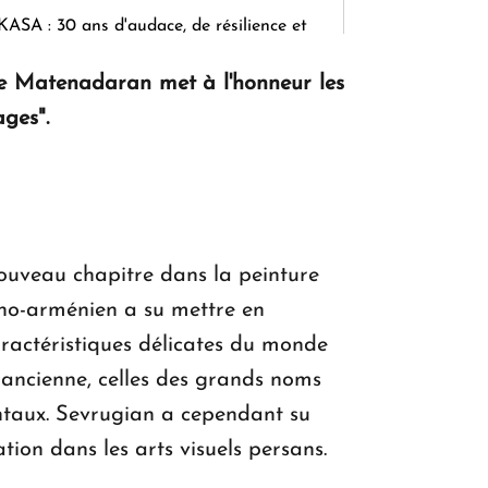
KASA : 30 ans d'audace, de résilience et
d'avenir en Arménie
le Matenadaran met à l'honneur les
ages".
Le premier hôtel Hyatt Regency
d'Arménie ouvrira ses portes à Dilijan
nouveau chapitre dans la peinture
rano-arménien a su mettre en
aractéristiques délicates du monde
e ancienne, celles des grands noms
entaux. Sevrugian a cependant su
tion dans les arts visuels persans.