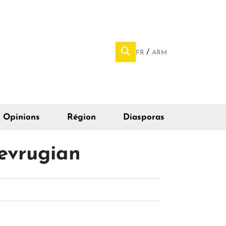
FR
ARM
Opinions
Région
Diasporas
evrugian