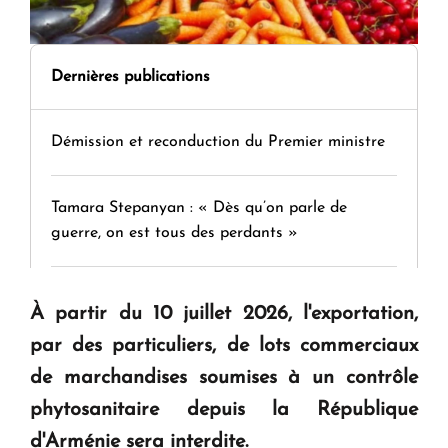
Dernières publications
Démission et reconduction du Premier ministre
Tamara Stepanyan : « Dès qu’on parle de
guerre, on est tous des perdants »
" Tant qu'il n'existe pas d'alternative concrète, la
À partir du 10 juillet 2026, l'exportation,
question d'un référendum ne se pose pas. "
par des particuliers, de lots commerciaux
de marchandises soumises à un contrôle
KASA : 30 ans d'audace, de résilience et d'avenir
phytosanitaire depuis la République
en Arménie
d'Arménie sera interdite.