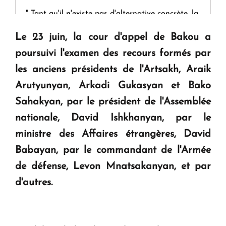
" Tant qu'il n'existe pas d'alternative concrète, la
question d'un référendum ne se pose pas. "
Le 23 juin, la cour d'appel de Bakou a
poursuivi l'examen des recours formés par
KASA : 30 ans d'audace, de résilience et d'avenir
les anciens présidents de l'Artsakh, Araik
en Arménie
Arutyunyan, Arkadi Gukasyan et Bako
Sahakyan, par le président de l'Assemblée
Le premier hôtel Hyatt Regency d'Arménie
nationale, David Ishkhanyan, par le
ouvrira ses portes à Dilijan
ministre des Affaires étrangères, David
Babayan, par le commandant de l'Armée
de défense, Levon Mnatsakanyan, et par
d'autres.