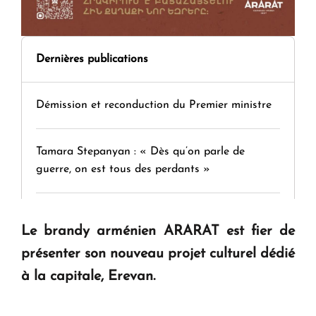
Dernières publications
Démission et reconduction du Premier ministre
Tamara Stepanyan : « Dès qu’on parle de
guerre, on est tous des perdants »
" Tant qu'il n'existe pas d'alternative concrète, la
Le brandy arménien ARARAT est fier de
question d'un référendum ne se pose pas. "
présenter son nouveau projet culturel dédié
à la capitale, Erevan.
KASA : 30 ans d'audace, de résilience et d'avenir
en Arménie