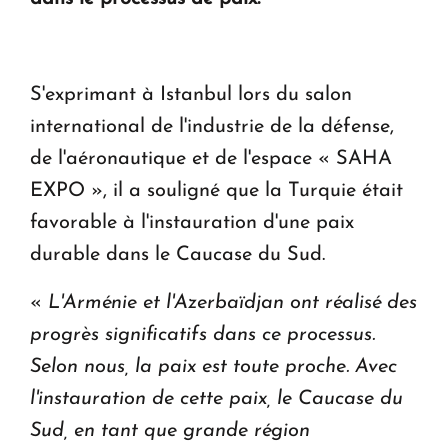
en Arménie
Le premier hôtel Hyatt Regency d'Arménie
S'exprimant à Istanbul lors du salon
ouvrira ses portes à Dilijan
international de l'industrie de la défense,
de l'aéronautique et de l'espace « SAHA
EXPO », il a souligné que la Turquie était
favorable à l'instauration d'une paix
durable dans le Caucase du Sud.
«
L'Arménie et l'Azerbaïdjan ont réalisé des
progrès significatifs dans ce processus.
Selon nous, la paix est toute proche. Avec
l'instauration de cette paix, le Caucase du
Sud, en tant que grande région