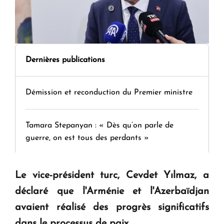
Dernières publications
Démission et reconduction du Premier ministre
Tamara Stepanyan : « Dès qu’on parle de
guerre, on est tous des perdants »
" Tant qu'il n'existe pas d'alternative concrète, la
Le vice-président turc, Cevdet Yılmaz, a
question d'un référendum ne se pose pas. "
déclaré que l'Arménie et l'Azerbaïdjan
avaient réalisé des progrès significatifs
KASA : 30 ans d'audace, de résilience et d'avenir
dans le processus de paix.