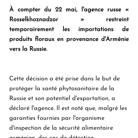
question d'un référendum ne se pose pas. "
À compter du 22 mai, l'agence russe «
Rosselkhoznadzor » restreint
KASA : 30 ans d'audace, de résilience et d'avenir
temporairement les importations de
en Arménie
produits floraux en provenance d'Arménie
vers la Russie.
Le premier hôtel Hyatt Regency d'Arménie
ouvrira ses portes à Dilijan
Cette décision a été prise dans le but de
protéger la santé phytosanitaire de la
Russie et son potentiel d'exportation, a
déclaré l'agence. Il est noté que, malgré les
garanties fournies par l'organisme
d'inspection de la sécurité alimentaire
arménien, des cas de détection