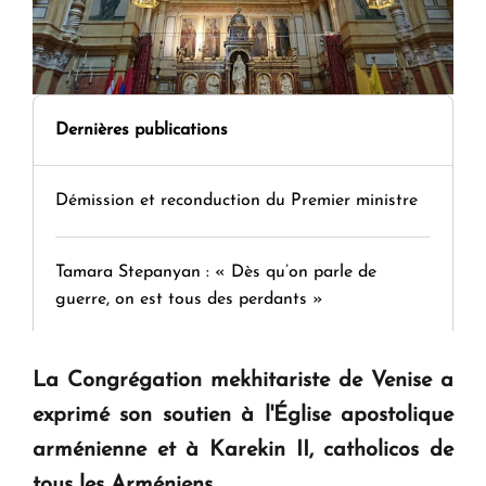
Dernières publications
Démission et reconduction du Premier ministre
Tamara Stepanyan : « Dès qu’on parle de
guerre, on est tous des perdants »
" Tant qu'il n'existe pas d'alternative concrète, la
La Congrégation mekhitariste de Venise a
question d'un référendum ne se pose pas. "
exprimé son soutien à l'Église apostolique
arménienne et à Karekin II, catholicos de
KASA : 30 ans d'audace, de résilience et d'avenir
tous les Arméniens.