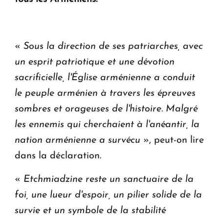
en Arménie
Le premier hôtel Hyatt Regency d'Arménie
«
Sous la direction de ses patriarches, avec
ouvrira ses portes à Dilijan
un esprit patriotique et une dévotion
sacrificielle, l'Église arménienne a conduit
le peuple arménien à travers les épreuves
sombres et orageuses de l'histoire. Malgré
les ennemis qui cherchaient à l'anéantir, la
nation arménienne a survécu
», peut-on lire
dans la déclaration.
«
Etchmiadzine reste un sanctuaire de la
foi, une lueur d'espoir, un pilier solide de la
survie et un symbole de la stabilité