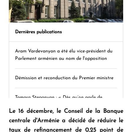
Dernières publications
Aram Vardevanyan a été élu vice-président du
Parlement arménien au nom de l'opposition
Démission et reconduction du Premier ministre
Tamara Stepanyan : « Dès qu’on parle de
guerre, on est tous des perdants »
Le 16 décembre, le Conseil de la Banque
centrale d'Arménie a décidé de réduire le
" Tant qu'il n'existe pas d'alternative concrète, la
taux de refinancement de 0,25 point de
question d'un référendum ne se pose pas. "