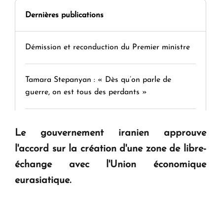
Dernières publications
Démission et reconduction du Premier ministre
Tamara Stepanyan : « Dès qu’on parle de
guerre, on est tous des perdants »
" Tant qu'il n'existe pas d'alternative concrète, la
Le gouvernement iranien approuve
question d'un référendum ne se pose pas. "
l'accord sur la création d'une zone de libre-
échange avec l'Union économique
KASA : 30 ans d'audace, de résilience et d'avenir
eurasiatique.
en Arménie
Le premier hôtel Hyatt Regency d'Arménie