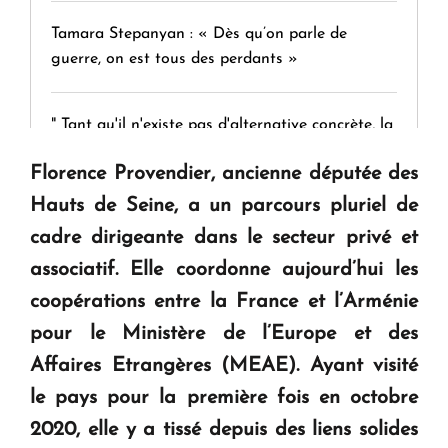
Tamara Stepanyan : « Dès qu’on parle de
guerre, on est tous des perdants »
" Tant qu'il n'existe pas d'alternative concrète, la
question d'un référendum ne se pose pas. "
Florence Provendier, ancienne députée des
Hauts de Seine, a un parcours pluriel de
KASA : 30 ans d'audace, de résilience et d'avenir
cadre dirigeante dans le secteur privé et
en Arménie
associatif. Elle coordonne aujourd’hui les
coopérations entre la France et l’Arménie
Le premier hôtel Hyatt Regency d'Arménie
pour le Ministère de l’Europe et des
ouvrira ses portes à Dilijan
Affaires Etrangères (MEAE). Ayant visité
le pays pour la première fois en octobre
2020, elle y a tissé depuis des liens solides