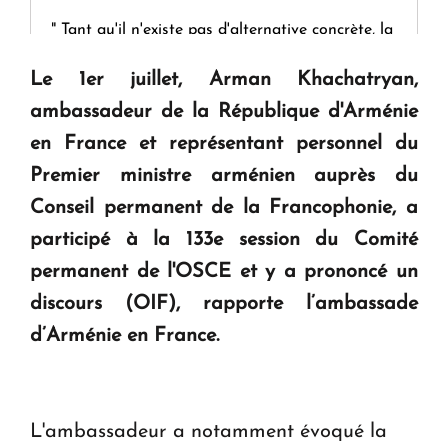
" Tant qu'il n'existe pas d'alternative concrète, la
question d'un référendum ne se pose pas. "
Le 1er juillet, Arman Khachatryan,
ambassadeur de la République d'Arménie
KASA : 30 ans d'audace, de résilience et d'avenir
en France et représentant personnel du
en Arménie
Premier ministre arménien auprès du
Conseil permanent de la Francophonie, a
Le premier hôtel Hyatt Regency d'Arménie
ouvrira ses portes à Dilijan
participé à la 133e session du Comité
permanent de l'OSCE et y a prononcé un
discours (OIF), rapporte l’ambassade
d’Arménie en France.
L'ambassadeur a notamment évoqué la