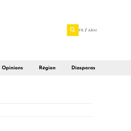
FR
ARM
Opinions
Région
Diasporas