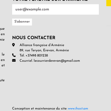
gue
 en
NOUS CONTACTER
nie
Alliance française d’Arménie
89, rue Teryan, Erevan, Arménie
 le
Tél. +37498 801238
 en
Courriel. lecourrierderevan@gmail.com
 et
ute
Conception et maintenance du site:
www.ihost.am