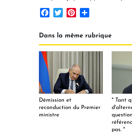
Facebook
Twitter
Pinterest
Share
Dans la même rubrique
Démission et
" Tant q
reconduction du Premier
d'altern
ministre
questio
référen
pas. "