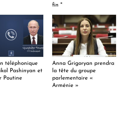
fin "
en téléphonique
Anna Grigoryan prendra
ikol Pashinyan et
la tête du groupe
r Poutine
parlementaire «
Arménie »