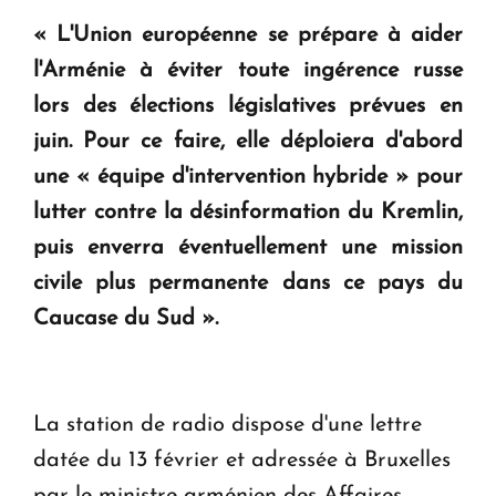
guerre, on est tous des perdants »
« L'Union européenne se prépare à aider
l'Arménie à éviter toute ingérence russe
" Tant qu'il n'existe pas d'alternative concrète, la
lors des élections législatives prévues en
question d'un référendum ne se pose pas. "
juin. Pour ce faire, elle déploiera d'abord
une « équipe d'intervention hybride » pour
KASA : 30 ans d'audace, de résilience et d'avenir
en Arménie
lutter contre la désinformation du Kremlin,
puis enverra éventuellement une mission
civile plus permanente dans ce pays du
Caucase du Sud ».
La station de radio dispose d'une lettre
datée du 13 février et adressée à Bruxelles
par le ministre arménien des Affaires