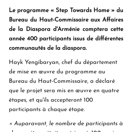
question d'un référendum ne se pose pas. "
Le programme « Step Towards Home » du
Bureau du Haut-Commissaire aux Affaires
KASA : 30 ans d'audace, de résilience et d'avenir
de la Diaspora d'Arménie comptera cette
en Arménie
année 400 participants issus de différentes
communautés de la diaspora.
Le premier hôtel Hyatt Regency d'Arménie
ouvrira ses portes à Dilijan
Hayk Yengibaryan, chef du département
de mise en œuvre du programme au
Bureau du Haut-Commissaire, a déclaré
que le projet sera mis en œuvre en quatre
étapes, et qu'ils accepteront 100
participants à chaque étape.
« Auparavant, le nombre de participants à