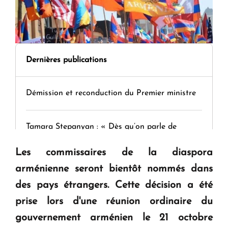
Dernières publications
Démission et reconduction du Premier ministre
Tamara Stepanyan : « Dès qu’on parle de
guerre, on est tous des perdants »
Les commissaires de la diaspora
arménienne seront bientôt nommés dans
" Tant qu'il n'existe pas d'alternative concrète, la
des pays étrangers. Cette décision a été
question d'un référendum ne se pose pas. "
prise lors d'une réunion ordinaire du
gouvernement arménien le 21 octobre
KASA : 30 ans d'audace, de résilience et d'avenir