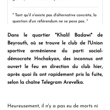
" Tant qu'il n'existe pas d'alternative concrète, la
question d'un référendum ne se pose pas. "
Dans le quartier "Khalil Badawi" de
KASA : 30 ans d'audace, de résilience et d'avenir
Beyrouth, où se trouve le club de l'Union
en Arménie
sportive arménienne du parti social-
démocrate Hnchakyan, des inconnus ont
Le premier hôtel Hyatt Regency d'Arménie
ouvrira ses portes à Dilijan
ouvert le feu en direction du club hier,
après quoi ils ont rapidement pris la fuite,
selon la chaîne Telegram Arevelka.
Heureusement, il n'y a pas eu de morts ni