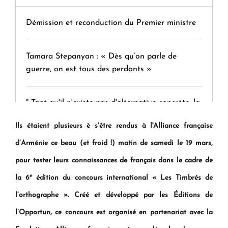
Démission et reconduction du Premier ministre
Tamara Stepanyan : « Dès qu’on parle de
guerre, on est tous des perdants »
" Tant qu'il n'existe pas d'alternative concrète, la
question d'un référendum ne se pose pas. "
Ils étaient plusieurs è s’être rendus à l'Alliance française
d’Arménie ce beau (et froid !) matin de samedi le 19 mars,
KASA : 30 ans d'audace, de résilience et d'avenir
pour tester leurs connaissances de français dans le cadre de
en Arménie
e
la 6
édition du concours international « Les Timbrés de
l’orthographe ». Créé et développé par les Éditions de
Le premier hôtel Hyatt Regency d'Arménie
ouvrira ses portes à Dilijan
l’Opportun, ce concours est organisé en partenariat avec la