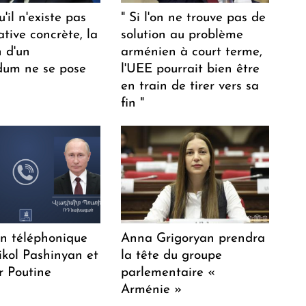
u'il n'existe pas
" Si l'on ne trouve pas de
ative concrète, la
solution au problème
n d'un
arménien à court terme,
dum ne se pose
l'UEE pourrait bien être
en train de tirer vers sa
fin "
en téléphonique
Anna Grigoryan prendra
ikol Pashinyan et
la tête du groupe
r Poutine
parlementaire «
Arménie »