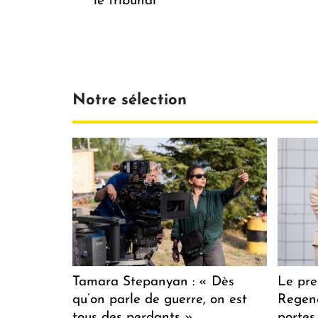
le tribunal
Notre sélection
Tamara Stepanyan : « Dès
Le pre
qu’on parle de guerre, on est
Regenc
tous des perdants »
portes