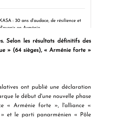
KASA : 30 ans d'audace, de résilience et
d'avenir en Arménie
 Selon les résultats définitifs des
que » (64 sièges), « Arménie forte »
Le premier hôtel Hyatt Regency
d'Arménie ouvrira ses portes à Dilijan
islatives ont publié une déclaration
arque le début d'une nouvelle phase
nce « Arménie forte », l'alliance «
 » et le parti panarménien « Pôle