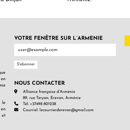
VOTRE FENÊTRE SUR L’ARMENIE
gue
 en
NOUS CONTACTER
nie
Alliance française d’Arménie
89, rue Teryan, Erevan, Arménie
 le
Tél. +37498 801238
 en
Courriel. lecourrierderevan@gmail.com
 et