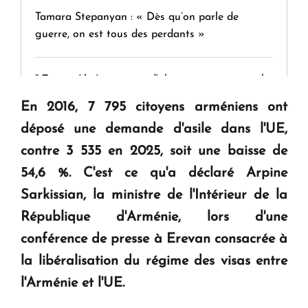
Tamara Stepanyan : « Dès qu’on parle de
guerre, on est tous des perdants »
" Tant qu'il n'existe pas d'alternative concrète, la
question d'un référendum ne se pose pas. "
En 2016, 7 795 citoyens arméniens ont
déposé une demande d'asile dans l'UE,
KASA : 30 ans d'audace, de résilience et d'avenir
contre 3 535 en 2025, soit une baisse de
en Arménie
54,6 %. C'est ce qu'a déclaré Arpine
Sarkissian, la ministre de l'Intérieur de la
Le premier hôtel Hyatt Regency d'Arménie
République d'Arménie, lors d'une
ouvrira ses portes à Dilijan
conférence de presse à Erevan consacrée à
la libéralisation du régime des visas entre
l'Arménie et l'UE.