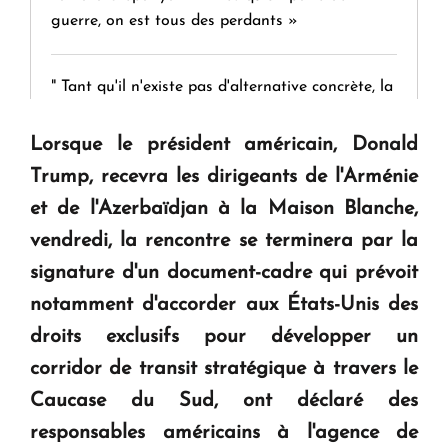
guerre, on est tous des perdants »
" Tant qu'il n'existe pas d'alternative concrète, la
question d'un référendum ne se pose pas. "
Lorsque le président américain, Donald
Trump, recevra les dirigeants de l'Arménie
KASA : 30 ans d'audace, de résilience et d'avenir
en Arménie
et de l'Azerbaïdjan à la Maison Blanche,
vendredi, la rencontre se terminera par la
Le premier hôtel Hyatt Regency d'Arménie
signature d'un document-cadre qui prévoit
ouvrira ses portes à Dilijan
notamment d'accorder aux États-Unis des
droits exclusifs pour développer un
corridor de transit stratégique à travers le
Caucase du Sud, ont déclaré des
responsables américains à l'agence de