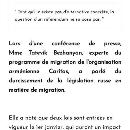
" Tant qu'il n'existe pas d'alternative concrète, la
question d'un référendum ne se pose pas. "
KASA : 30 ans d'audace, de résilience et d'avenir
Lors d'une conférence de presse,
en Arménie
Mme Tatevik Bezhanyan, experte du
programme de migration de l'organisation
Le premier hôtel Hyatt Regency d'Arménie
arménienne Caritas, a parlé du
ouvrira ses portes à Dilijan
durcissement de la législation russe en
matière de migration.
Elle a noté que deux lois sont entrées en
vigueur le 1er janvier, qui auront un impact