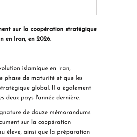
KASA : 30 ans d'audace, de résilience et
ent sur la coopération stratégique
d'avenir en Arménie
an en Iran, en 2026.
Le premier hôtel Hyatt Regency
d'Arménie ouvrira ses portes à Dilijan
volution islamique en Iran,
ne phase de maturité et que les
 stratégique global. Il a également
es deux pays l'année dernière.
a signature de douze mémorandums
ocument sur la coopération
u élevé, ainsi que la préparation