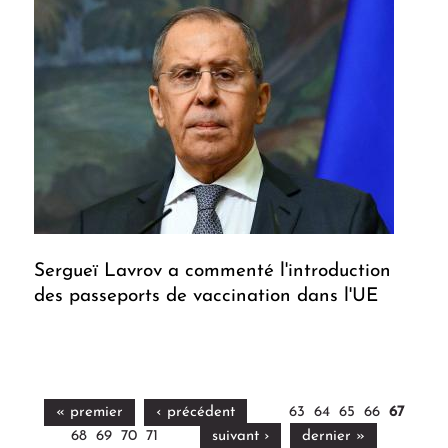
Sergueï Lavrov a commenté l'introduction
des passeports de vaccination dans l'UE
« premier
‹ précédent
63
64
65
66
67
68
69
70
71
suivant ›
dernier »